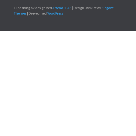
Tilpasning av design ved
Attend IT AS
| Design utviklet av
Elegant
Themes
| Drevet med
WordPress