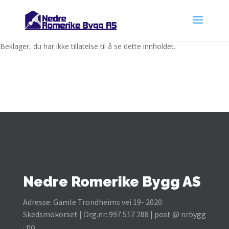
Beklager, du har ikke tillatelse til å se dette innholdet.
Nedre Romerike Bygg AS
Adresse: Gamle Trondheims vei 19-
2020
Skedsmokorset | Org.nr: 997 517 288 | post @ nrbygg
. no