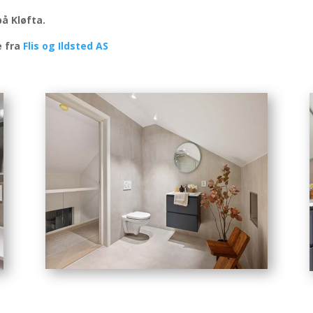
å Kløfta.
e fra
Flis og Ildsted AS