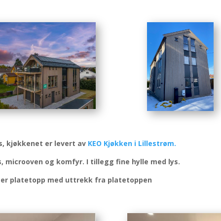
, kjøkkenet er levert av
KEO Kjøkken i Lillestrøm.
, microoven og komfyr. I tillegg fine hylle med lys.
t er platetopp med uttrekk fra platetoppen