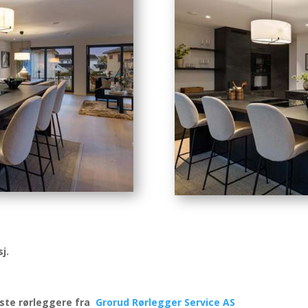
j.
iste rørleggere fra
Grorud Rørlegger Service AS